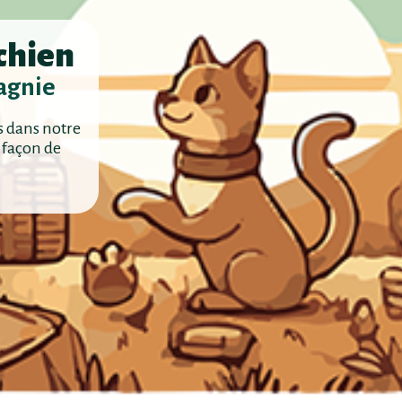
 chien
agnie
s dans notre
 façon de