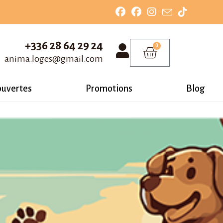
+336 28 64 29 24
0
anima.loges@gmail.com
ouvertes
Promotions
Blog