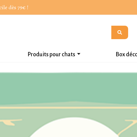
cile dès 79€ !
Produits pour chats
Box déc