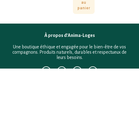
au
panier
À propos d’Anima-Loges
Une boutique éthique et engagée pour le bien-être de vos
compagnons. Produits naturels, durables et respectueux de
leurs besoins.
F.A.Q
Mentions légales
Conditions générales de vente
Politique de confidentialité
Politique en matière de remboursements et de retours
Contact
Besoin d’aide ?