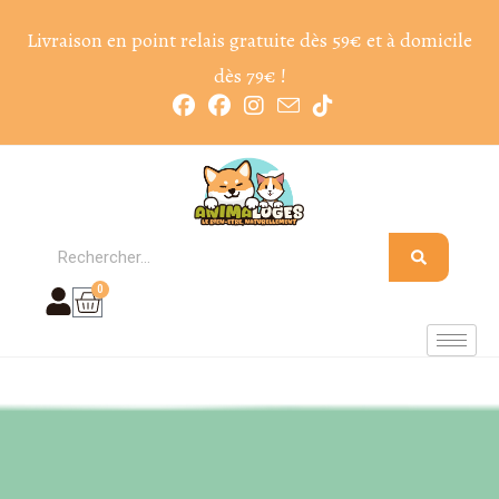
Livraison en point relais gratuite dès 59€ et à domicile
dès 79€ !
0